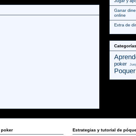
Jugar y ap
Ganar dine
online
Extra de di
Categoría
Aprend
poker
Jue
Poquer
e poker
Estrategias y tutorial de póqu