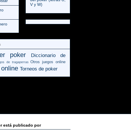
ostar
V y W)
ro
nero
s
er poker
Diccionario de
Otros juegos online
gos de tragaperras
 online
Torneos de poker
er está publicado por