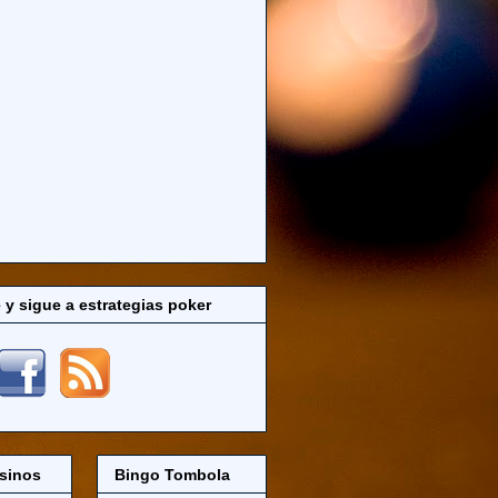
 y sigue a estrategias poker
asinos
Bingo Tombola