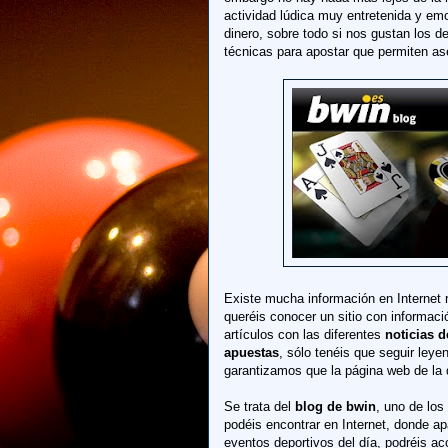
actividad lúdica muy entretenida y 
dinero, sobre todo si nos gustan los 
técnicas para apostar que permiten as
Existe mucha información en Internet r
queréis conocer un sitio con informaci
artículos con las diferentes
noticias 
apuestas
, sólo tenéis que seguir leye
garantizamos que la página web de la 
Se trata del
blog de bwin
, uno de los
podéis encontrar en Internet, donde a
eventos deportivos del día, podréis a