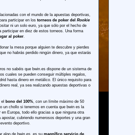
lacionadas con el mundo de la apuestas deportivas,
para participar en los
torneos de poker del
Rookie
sitar ni un solo euro, ya que sólo por el hecho de
ra participar en diez de estos torneos. Una forma
ugar al poker
.
andonar la mesa porque alguien te descubre y pierdes
rque no habrás perdido ningún dinero, ya que estarás
os no sabéis que bwin.es dispone de un sistema de
los cuales se pueden conseguir múltiples regalos,
rid hasta dinero en metálico. El único requisito para
inero real, ya sea realizando apuestas deportivas o
 el
bono del 100%
, con un límite máximo de 50
o un chollo si tenemos en cuenta que bwin es la
r en Europa, todo ello gracias a que ninguna otra
ra apostar, cubriendo numerosos deportes y una gran
evento deportivo.
r algo de bwin.es, es su
magnífico servicio de