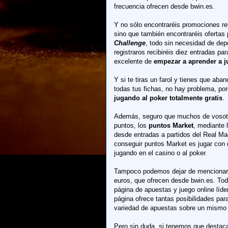
frecuencia ofrecen desde bwin.es.
Y no sólo encontraréis promociones re
sino que también encontraréis ofertas 
Challenge
, todo sin necesidad de depo
registraros recibiréis diez entradas pa
excelente de
empezar a aprender a j
Y si te tiras un farol y tienes que ab
todas tus fichas, no hay problema, po
jugando al poker totalmente gratis
.
Además, seguro que muchos de vosotr
puntos, los
puntos Market
, mediante 
desde entradas a partidos del Real Mad
conseguir puntos Market es jugar con d
jugando en el casino o al poker.
Tampoco podemos dejar de mencionar
euros, que ofrecen desde bwin.es. Tod
página de apuestas y juego online líde
página ofrece tantas posibilidades pa
variedad de apuestas sobre un mismo 
Pero sin duda, si tenemos que destaca