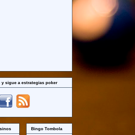
 y sigue a estrategias poker
asinos
Bingo Tombola