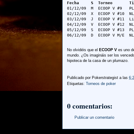
Fecha     S  Torneo       T
01/12/09  M  ECOOP V #9   PL
02/12/09  X  ECOOP V #10  NL
03/12/09  J  ECOOP V #11  Li
04/12/09  V  ECOOP V #12  NL
05/12/09  S  ECOOP V #13  PL
06/12/09  D  ECOOP V M/E  N
No olvidéis que el
ECOOP V
es uno de
mundo. ¿Os imagináis ser los vencedor
hipoteca de la casa de un plumazo.
Publicado por
Pokerstrategist
a las
6:
Etiquetas:
Torneos de poker
0 comentarios:
Publicar un comentario