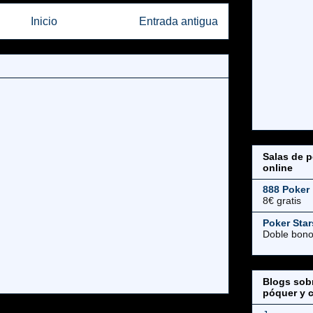
Inicio
Entrada antigua
Salas de 
online
888 Poker
8€ gratis
Poker Star
Doble bon
Blogs sob
póquer y 