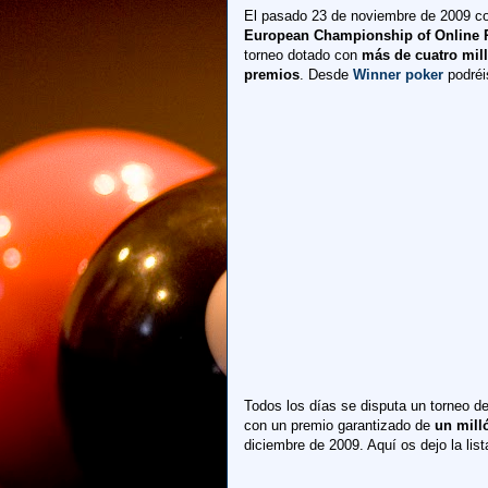
El pasado 23 de noviembre de 2009 co
European Championship of Online 
torneo dotado con
más de cuatro mil
premios
. Desde
Winner poker
podréis
Todos los días se disputa un torneo d
con un premio garantizado de
un mill
diciembre de 2009. Aquí os dejo la list