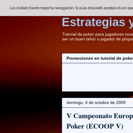
Las cookies hacen mejor tu navegación. Si usas esta web aceptas el uso qu
Estrategias y
Tutorial de poker para jugadores nove
ser un buen tahúr o jugador de póque
Promociones en tutorial de poke
domingo, 4 de octubre de 2009
V Campeonato Europe
Poker (ECOOP V)